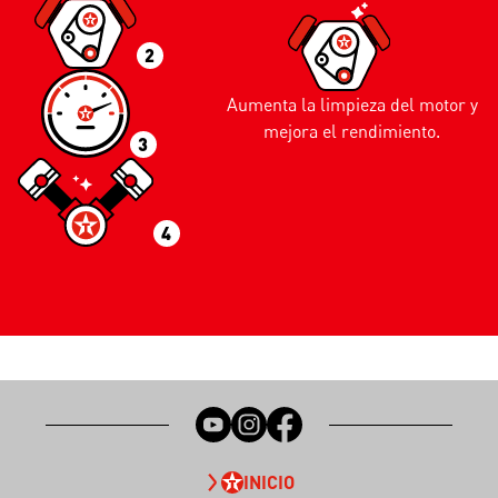
2
Aumenta la limpieza del motor y
mejora el rendimiento.
3
4
INICIO